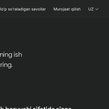
Ko’p so’raladigan savollar
Murojaat qilish
UZ
ning ish
ring.
sh beruvchi sifatida sizga