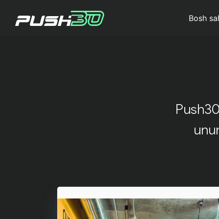
Bosh sa
Push30 
unum
<