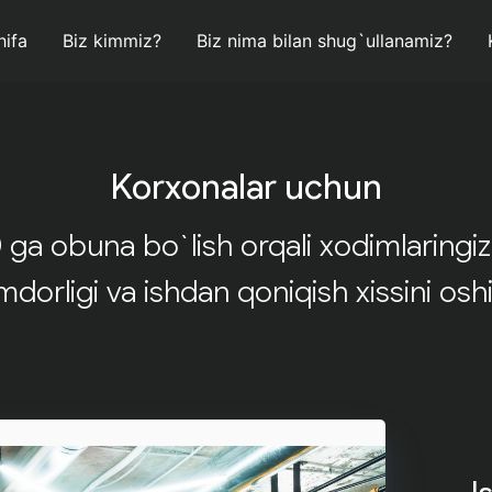
hifa
Biz kimmiz?
Biz nima bilan shug`ullanamiz?
Korxonalar uchun
ga obuna bo`lish orqali xodimlaringiz
dorligi va ishdan qoniqish xissini oshi
I