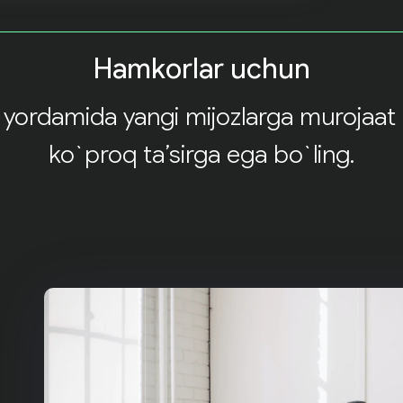
Hamkorlar uchun
yordamida yangi mijozlarga murojaat q
ko`proq ta’sirga ega bo`ling.