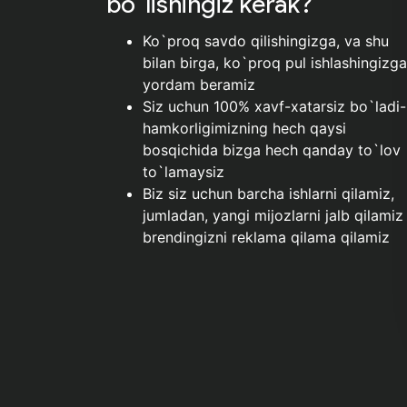
bo`lishingiz kerak?
Ko`proq savdo qilishingizga, va shu
bilan birga, ko`proq pul ishlashingizga
yordam beramiz
Siz uchun 100% xavf-xatarsiz bo`ladi-
hamkorligimizning hech qaysi
bosqichida bizga hech qanday to`lov
to`lamaysiz
Biz siz uchun barcha ishlarni qilamiz,
jumladan, yangi mijozlarni jalb qilamiz
brendingizni reklama qilama qilamiz