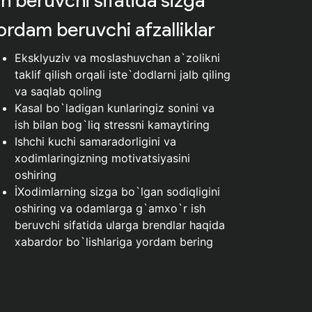
ordam beruvchi afzalliklar
Eksklyuziv va moslashuvchan a`zolikni
taklif qilish orqali iste`dodlarni jalb qiling
va saqlab qoling
Kasal bo`ladigan kunlaringiz sonini va
ish bilan bog`liq stressni kamaytiring
Ishchi kuchi samaradorligini va
xodimlaringizning motivatsiyasini
oshiring
İXodimlarning sizga bo`lgan sodiqligini
oshiring va odamlarga g`amxo`r ish
beruvchi sifatida ularga brendlar haqida
xabardor bo`lishlariga yordam bering